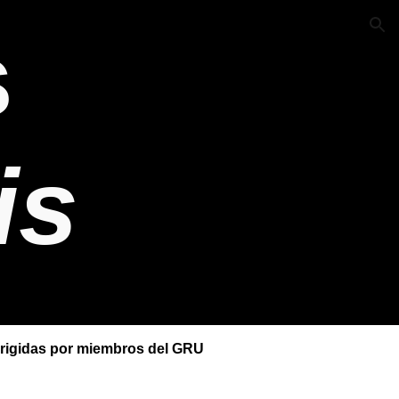
s
ion
is
-dirigidas por miembros del GRU