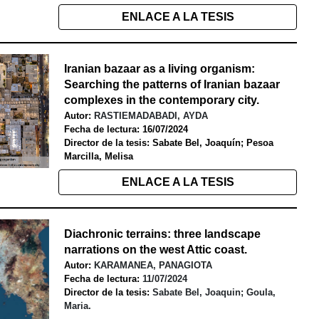
ENLACE A LA TESIS
Iranian bazaar as a living organism:
Searching the patterns of Iranian bazaar
complexes in the contemporary city
.
Autor:
RASTIEMADABADI, AYDA
Fecha de lectura: 16/07/2024
Director de la tesis: Sabate Bel, Joaquín; Pesoa
Marcilla, Melisa
ENLACE A LA TESIS
Diachronic terrains: three landscape
narrations on the west Attic coast
.
Autor:
KARAMANEA, PANAGIOTA
Fecha de lectura:
11/07/2024
Director de la tesis:
Sabate Bel, Joaquin; Goula,
Maria.