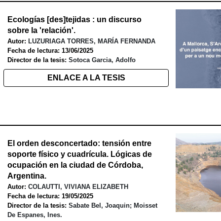
Ecologías [des]tejidas : un discurso
sobre la 'relación'
.
Autor:
LUZURIAGA TORRES, MARÍA FERNANDA
Fecha de lectura:
13
/
06
/202
5
Director de la tesis:
Sotoca Garcia, Adolfo
ENLACE A LA TESIS
El orden desconcertado: tensión entre
soporte físico y cuadrícula. Lógicas de
ocupación en la ciudad de Córdoba,
Argentina
.
Autor:
COLAUTTI, VIVIANA ELIZABETH
Fecha de lectura: 19/05/2025
Director de la tesis:
Sabate Bel, Joaquin; Moisset
De Espanes, Ines.