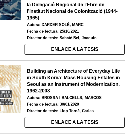
la Delegació Regional de l'Ebre de
l'Institut Nacional de Colonització (1944-
1965)
Autor
a
:
DARDER SOLÉ, MARC
Fecha de lectura:
25/10/2021
Director de tesis:
Sabaté Bel, Joaquín
ENLACE A LA TESIS
Building an Architecture of Everyday Life
in South Korea: Mass Housing Estates in
Seoul as an Instrument of Modernization,
1962-2008
Autor
a
:
BROSSA I BALCELLS, MARCOS
Fecha de lectura:
30/01/2020
Director de tesis:
Llop Torné, Carles
ENLACE A LA TESIS