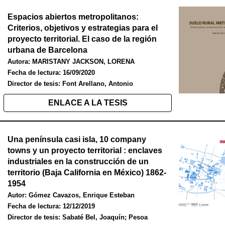
Espacios abiertos metropolitanos:
Criterios, objetivos y estrategias para el
proyecto territorial. El caso de la región
urbana de Barcelona
Autor
a:
MARISTANY JACKSON, LORENA
Fecha de lectura:
16/09/2020
Director de tesis:
F
ont
A
rellano
, A
ntonio
ENLACE A LA TESIS
Una península casi isla, 10 company
towns y un proyecto territorial : enclaves
industriales en la construcción de un
territorio (Baja California en México) 1862-
1954
Autor:
Gómez Cavazos, Enrique Esteban
Fecha de lectura:
12/12/2019
Director de tesis:
Sabaté Bel, Joaquín; Pesoa