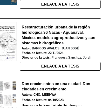
ENLACE A LA TESIS
Reestructuración urbana de la región
hidrológica 36 Nazas - Aguanaval,
México: modelos agroproductivos y sus
sistemas hidrográficos
.
Autor:
BARRIOS AVALOS, JUAN JOSÉ
Fecha de lectura:
22/11/2024
Director de la tesis:
Franquesa Sanchez, Jordi
ENLACE A LA TESIS
Dos crecimientos en una ciudad. Dos
ciudades en crecimiento
Autora: CHO, MEEHWA
Fecha de lectura: 04/10/2023
Director de la tesis: Sabate Bel, Joaquín