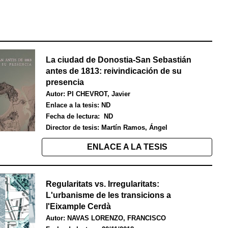
La ciudad de Donostia-San Sebastián
antes de 1813: reivindicación de su
presencia
Autor:
PI CHEVROT, Javier
Enlace a la tesis: ND
Fecha de lectura:
ND
Director de tesis:
Martín Ramos, Ángel
ENLACE A LA TESIS
Regularitats vs. Irregularitats:
L
'
urbanisme de les transicions a
l'Eixample Cerdà
Autor:
NAVAS LORENZO, FRANCISCO