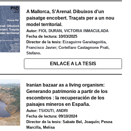
A Mallorca, S'Arenal. Dibuixos d'un
paisatge encobert. Traçats per a un nou
model territorial.
Autor:
FIOL DURAN, VICTORIA INMACULADA
Fecha de lectura: 10/03/2025
Director de la tesis:
Eizaguirre Garaitagoitia,
Francisco Javier; Cortellaro Castagnone Prati,
Stefano.
ENLACE A LA TESIS
Iranian bazaar as a living organism:
Generando patrimonio a partir de los
escombros : la recuperación de los
paisajes mineros en España
.
Autor:
TSIOUTI, ANDRI
Fecha de lectura: 09/10/2024
Director de la tesis: Sabate Bel, Joaquín; Pesoa
Marcilla, Melisa