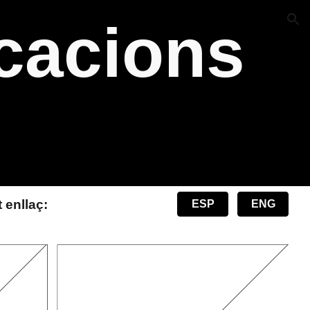
cacions
ion
 enllaç:
ESP
ENG