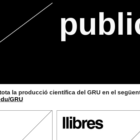
publi
ip to main content
Skip to navigat
ota la producció científica del GRU en el següent
.edu/GRU